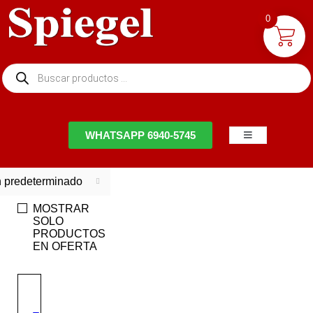
0
NTACTO
WHATSAPP 6940-5745
 predeterminado
MOSTRAR
SOLO
PRODUCTOS
EN OFERTA