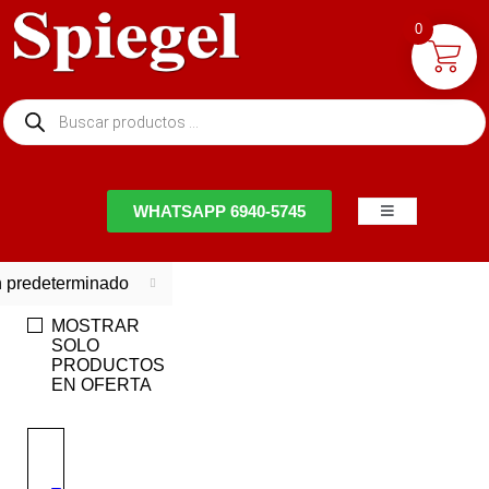
0
NTACTO
WHATSAPP 6940-5745
 predeterminado
MOSTRAR
SOLO
PRODUCTOS
EN OFERTA