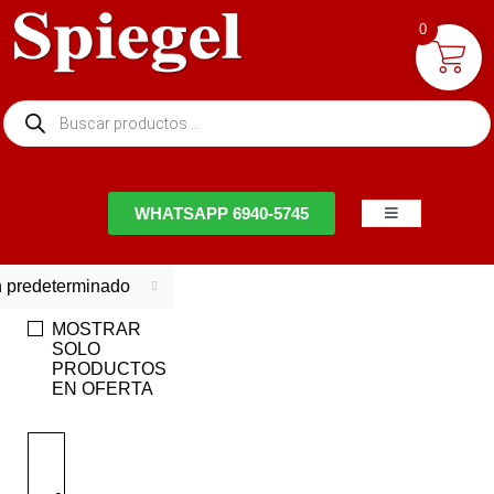
0
NTACTO
WHATSAPP 6940-5745
 predeterminado
MOSTRAR
SOLO
PRODUCTOS
EN OFERTA