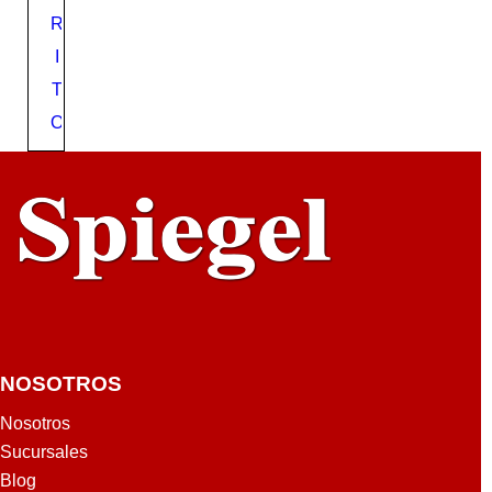
E
R
I
T
O
NOSOTROS
Nosotros
Sucursales
Blog