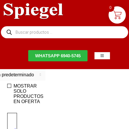
0
NTACTO
WHATSAPP 6940-5745
 predeterminado
MOSTRAR
SOLO
PRODUCTOS
EN OFERTA