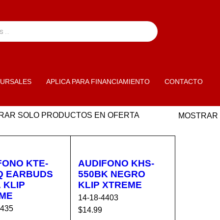
URSALES
APLICA PARA FINANCIAMIENTO
CONTACTO
RAR SOLO PRODUCTOS EN OFERTA
MOSTRAR
FONO KTE-
AUDIFONO KHS-
Q EARBUDS
550BK NEGRO
 KLIP
KLIP XTREME
ME
14-18-4403
4435
$
14.99