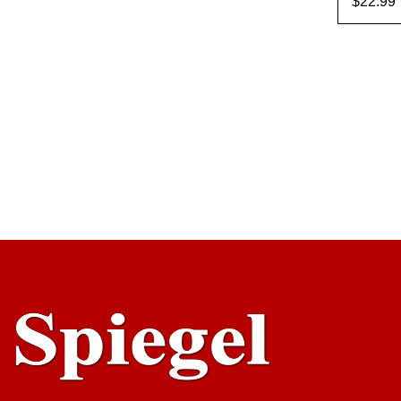
$
22.99
AÑADI
ARR