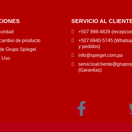
CIONES
SERVICIO AL CLIENT
guridad
+507 998-4828 (recepcio
 cambio de producto
+507 6940-5745 (Whatsap
y pedidos)
 de Grupo Spiegel
info@spiegel.com.pa
e Uso
servicioalcliente@grupos
(Garantías)