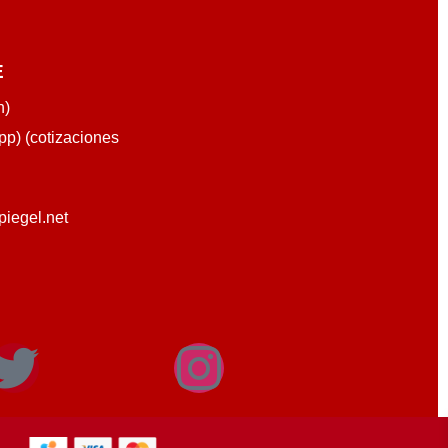
E
n)
p) (cotizaciones
piegel.net