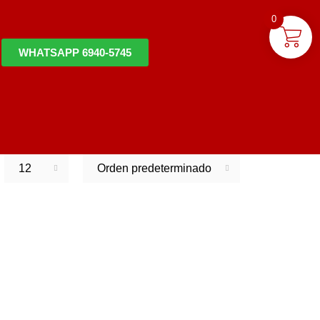
0
WHATSAPP 6940-5745
12
Orden predeterminado