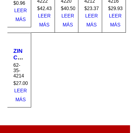
4222
4220
4212
4216
K-
UG
UG
UG
UG
$
0.96
26
AD
AD
AD
AD
$
42.43
$
40.50
$
23.37
$
29.93
LEER
2'
O
O
O
O
LEER
LEER
LEER
LEER
MÁS
RO
K-
K-
K-
K-
MÁS
MÁS
MÁS
MÁS
JO
26
26
26
26
SE
RO
RO
RO
RO
VE
JO
JO
JO
JO
ND
42
42
42
42
ZIN
E
x22
x20
x12
x16
C
PO
CO
62-
R
RR
35-
PIE
4214
UG
AD
$
27.00
O
LEER
K-
MÁS
26
RO
JO
42
x14