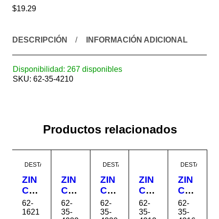
$
19.29
DESCRIPCIÓN
INFORMACIÓN ADICIONAL
Disponibilidad:
267 disponibles
SKU:
62-35-4210
Productos relacionados
DESTACADO
DESTACADO
DESTACADO
ZIN
ZIN
ZIN
ZIN
ZIN
C
C
C
C
C
LIS
CO
CO
CO
CO
62-
62-
62-
62-
62-
O
RR
RR
RR
RR
1621
35-
35-
35-
35-