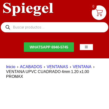
0
NTACTO
WHATSAPP 6940-5745
Inicio
›
ACABADOS
›
VENTANAS
›
VENTANA
›
VENTANA UPVC CUADRADO 4mm 1.20 x1.00
PROMAX
DESTACADO