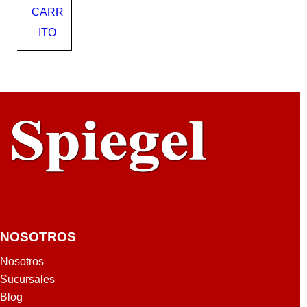
CARR
C
2"
ITO
S-
21
NOSOTROS
Nosotros
Sucursales
Blog