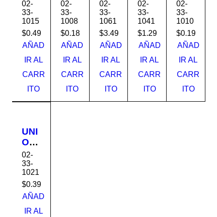
CO
CO
CO
CO
CO
02-
02-
02-
02-
02-
UP
UP
UP
UP
UP
33-
33-
33-
33-
33-
1015
1008
1061
1041
1010
LIN
LIN
LIN
LIN
LIN
G
G
G
G
G
$
0.49
$
0.18
$
3.49
$
1.29
$
0.19
LIS
LIS
LIS
LIS
LIS
AÑAD
AÑAD
AÑAD
AÑAD
AÑAD
O
O
O
O
O
IR AL
IR AL
IR AL
IR AL
IR AL
PV
PV
PV
PV
PV
CARR
CARR
CARR
CARR
CARR
C 1-
C
C
C
C
1/2"
3/4"
6"
4"
1"
ITO
ITO
ITO
ITO
ITO
S-
S-
S-
S-
S-
40
40
21
21
40
UNI
ON
CO
02-
UP
33-
1021
LIN
G
$
0.39
LIS
AÑAD
O
IR AL
PV