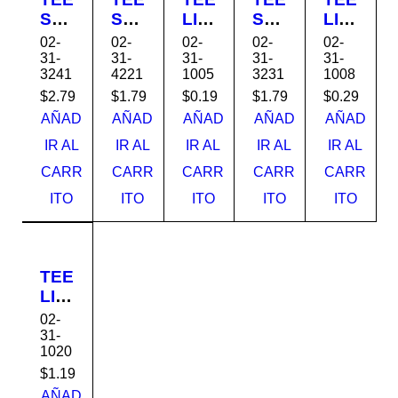
SA
SA
LIS
SA
LIS
NIT
NIT
A
NIT
A
02-
02-
02-
02-
02-
ARI
ARI
AG
ARI
AG
31-
31-
31-
31-
31-
3241
4221
1005
3231
1008
A
A
UA
A
UA
PV
DO
1/2"
PV
3/4
$
2.79
$
1.79
$
0.19
$
1.79
$
0.29
C
BL
S-
C
S-
AÑAD
AÑAD
AÑAD
AÑAD
AÑAD
4x4
E
40
3x3
40
IR AL
IR AL
IR AL
IR AL
IR AL
S-
2x2
S-
CARR
CARR
CARR
CARR
CARR
21
S-
21
21
ITO
ITO
ITO
ITO
ITO
TEE
LIS
A
02-
AG
31-
1020
UA
2"
$
1.19
S-
AÑAD