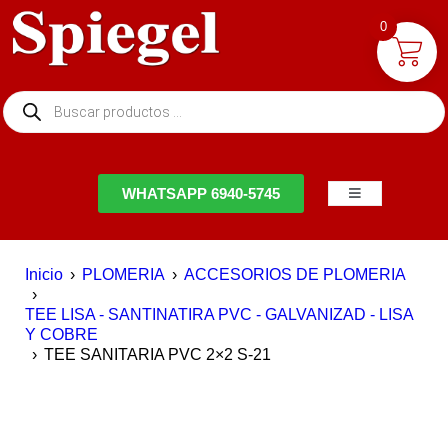
0
NTACTO
WHATSAPP 6940-5745
Inicio
›
PLOMERIA
›
ACCESORIOS DE PLOMERIA
›
TEE LISA - SANTINATIRA PVC - GALVANIZAD - LISA
Y COBRE
›
TEE SANITARIA PVC 2×2 S-21