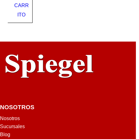
CARR
A
PV
ITO
C
1/2"
S-
40
NOSOTROS
Nosotros
Sucursales
Blog