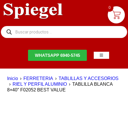
0
NTACTO
WHATSAPP 6940-5745
Inicio
›
FERRETERIA
›
TABLILLAS Y ACCESORIOS
›
RIEL Y PERFIL ALUMINIO
›
TABLILLA BLANCA
8×40″ F02052 BEST VALUE