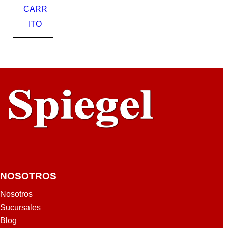
CARR
104
BE
ITO
ST
VAL
UE
NOSOTROS
Nosotros
Sucursales
Blog