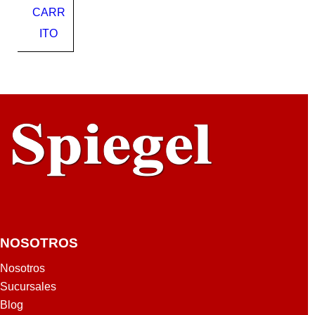
CARR
40
ITO
NOSOTROS
Nosotros
Sucursales
Blog