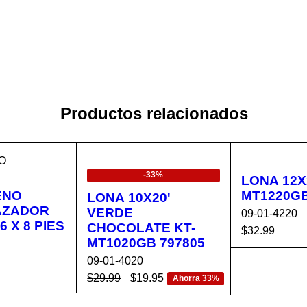
Productos relacionados
O
EN OFERTA
-33%
LONA 12X2
ENO
MT1220GB
LONA 10X20'
AZADOR
VERDE
09-01-4220
 X 8 PIES
CHOCOLATE KT-
$
32.99
MT1020GB 797805
AÑADIR AL 
09-01-4020
RRITO
$
29.99
$
19.95
Ahorra 33%
CA
VISTA
AÑADIR AL CA
VISTA