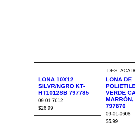
DESTACAD
LONA 10X12
LONA DE
SILVR/NGRO KT-
POLIETIL
HT1012SB 797785
VERDE C
MARRÓN, 6
09-01-7612
797876
$
26.99
09-01-0608
AÑADIR AL CA
VISTA
$
5.99
RRITO
RÁPIDA
AÑADIR AL 