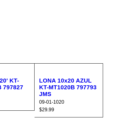
0' KT-
LONA 10x20 AZUL
 797827
KT-MT1020B 797793
JMS
09-01-1020
$
29.99
CA
VISTA
AÑADIR AL CA
VISTA
RÁPIDA
RRITO
RÁPIDA