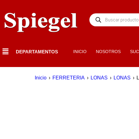
DEPARTAMENTOS
INICIO
NOSOTROS
SUC
Inicio
›
FERRETERIA
›
LONAS
›
LONAS
›
AGOTADO