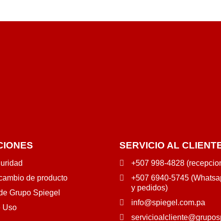
RÁPIDA
RRITO
RÁPIDA
CIONES
SERVICIO AL CLIENT
guridad
+507 998-4828 (recepcio
 cambio de producto
+507 6940-5745 (Whatsap
y pedidos)
 de Grupo Spiegel
info@spiegel.com.pa
e Uso
servicioalcliente@grupos