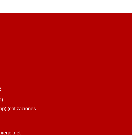
E
n)
p) (cotizaciones
piegel.net