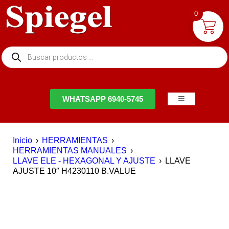
0
NTACTO
WHATSAPP 6940-5745
Inicio
›
HERRAMIENTAS
›
HERRAMIENTAS MANUALES
›
LLAVE ELE - HEXAGONAL Y AJUSTE
›
LLAVE
AJUSTE 10″ H4230110 B.VALUE