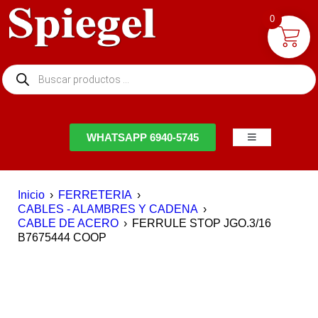
0
NTACTO
WHATSAPP 6940-5745
Inicio
›
FERRETERIA
›
CABLES - ALAMBRES Y CADENA
›
CABLE DE ACERO
›
FERRULE STOP JGO.3/16
B7675444 COOP