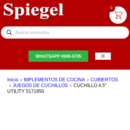
0
NTACTO
WHATSAPP 6940-5745
Inicio
›
IMPLEMENTOS DE COCINA
›
CUBIERTOS
›
JUEGOS DE CUCHILLOS
›
CUCHILLO 4.5″
UTILITY 5171950