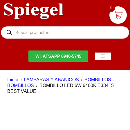
0
NTACTO
WHATSAPP 6940-5745
Inicio
›
LAMPARAS Y ABANICOS
›
BOMBILLOS
›
BOMBILLOS
›
BOMBILLO LED 6W 6400K E33415
BEST VALUE