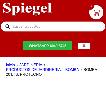
0
NTACTO
WHATSAPP 6940-5745
Inicio
›
JARDINERIA
›
PRODUCTOS DE JARDINERIA
›
BOMBA
›
BOMBA
20 LTS. PROTECNO