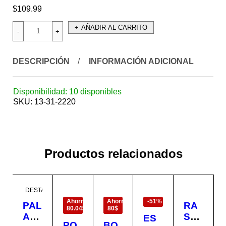
$
109.99
AÑADIR AL CARRITO
DESCRIPCIÓN
INFORMACIÓN ADICIONAL
Disponibilidad:
10 disponibles
SKU:
13-31-2220
Productos relacionados
EN
EN
EN
DESTACADO
OFERTA
OFERTA
OFERTA
Ahorra
Ahorra
-51%
PAL
RA
80.04$
80$
A
ST
ES
PO
BO