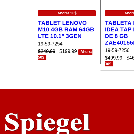
EN OFERTA
EN OFERTA
Ahorra 50$
Ahorr
TABLET LENOVO
TABLETA
M10 4GB RAM 64GB
IDEA TAP
LTE 10.1" 3GEN
DE 8 GB
ZAE40155
19-59-7254
19-59-7256
$
249.99
$
199.99
Ahorra
50$
$
499.99
$
4
AÑADIR AL CA
VISTA
30$
AÑADIR AL 
RRITO
RÁPIDA
RRITO