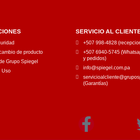
CIONES
SERVICIO AL CLIENT
guridad
+507 998-4828 (recepcio
 cambio de producto
+507 6940-5745 (Whatsap
y pedidos)
 de Grupo Spiegel
info@spiegel.com.pa
e Uso
servicioalcliente@grupos
(Garantías)