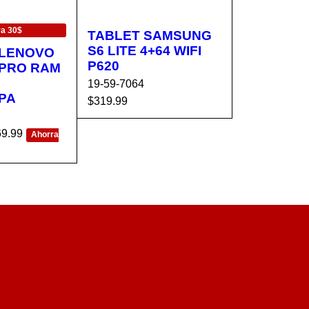
a 30$
TABLET SAMSUNG
S6 LITE 4+64 WIFI
 LENOVO
P620
 PRO RAM
19-59-7064
PA
$
319.99
AÑADIR AL CA
VISTA
69.99
Ahorra
RRITO
RÁPIDA
CA
VISTA
RÁPIDA