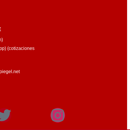
E
n)
p) (cotizaciones
piegel.net