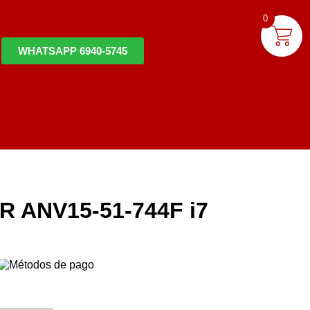
0
WHATSAPP 6940-5745
 ANV15-51-744F i7