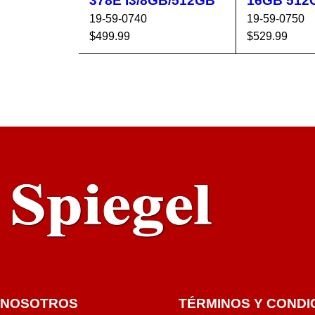
378E I3/8GB/512GB
16GB 512
19-59-0740
19-59-0750
$
499.99
$
529.99
AÑADIR AL CA
VISTA
AÑADIR AL 
RRITO
RÁPIDA
RRITO
NOSOTROS
TÉRMINOS Y CONDI