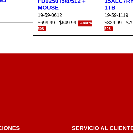
GB
FD0250 i5/8/512 +
15ALC7RY
MOUSE
1TB
19-59-0612
19-59-1119
$
699.99
$
649.99
$
829.99
$
7
CA
VISTA
Ahorra
50$
30$
RÁPIDA
AÑADIR AL CA
VISTA
AÑADIR AL 
RRITO
RÁPIDA
RRITO
CIONES
SERVICIO AL CLIENT