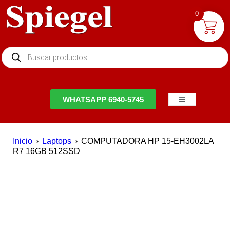
0
NTACTO
WHATSAPP 6940-5745
Inicio
›
Laptops
›
COMPUTADORA HP 15-EH3002LA
R7 16GB 512SSD
AGOTADO