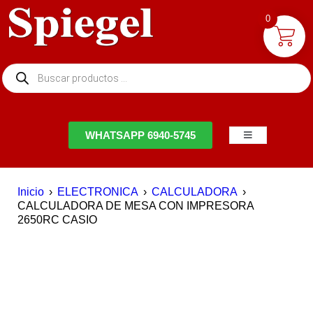
0
NTACTO
WHATSAPP 6940-5745
Inicio
›
ELECTRONICA
›
CALCULADORA
›
CALCULADORA DE MESA CON IMPRESORA
2650RC CASIO
AGOTADO