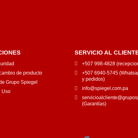
CIONES
SERVICIO AL CLIENT
guridad
+507 998-4828 (recepcio
 cambio de producto
+507 6940-5745 (Whatsap
y pedidos)
 de Grupo Spiegel
info@spiegel.com.pa
e Uso
servicioalcliente@grupos
(Garantías)