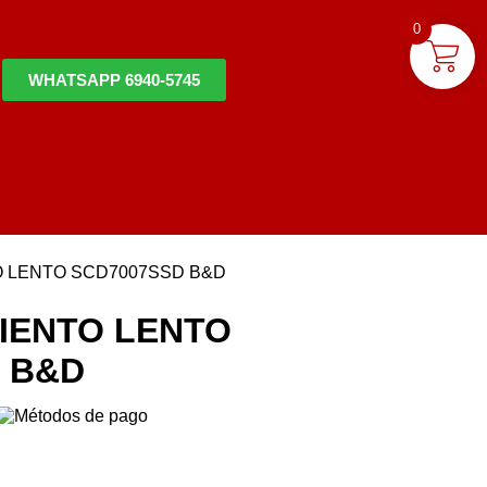
0
WHATSAPP 6940-5745
O LENTO SCD7007SSD B&D
IENTO LENTO
 B&D