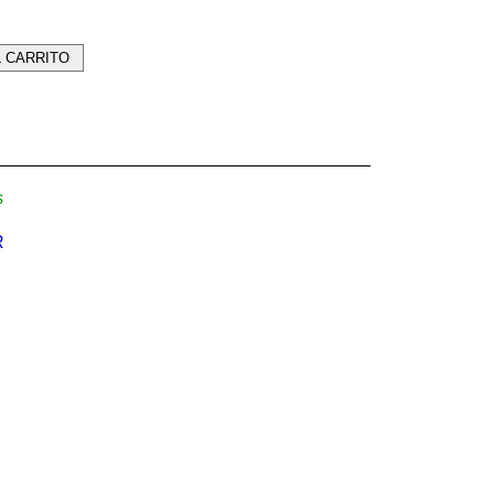
L CARRITO
s
R