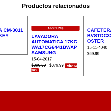
Productos relacionados
EN OFERTA
Ahorra 20$
 CM-3011
CAFETER
KEY
BVSTDC33
LAVADORA
OSTER
AUTOMATICA 17KG
WA17CG6441BWAP
15-11-4040
SAMSUNG
$
69.99
CA
VISTA
15-04-2017
AÑADIR AL 
RÁPIDA
$
399.99
$
379.99
Ahorra
RRITO
20$
AÑADIR AL CA
VISTA
RRITO
RÁPIDA