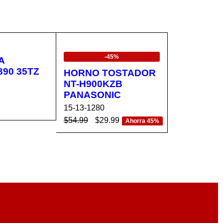
EN OFERTA
-45%
A
90 35TZ
HORNO TOSTADOR
NT-H900KZB
PANASONIC
15-13-1280
$
54.99
$
29.99
CA
VISTA
Ahorra 45%
AÑADIR AL CA
VISTA
RÁPIDA
RRITO
RÁPIDA