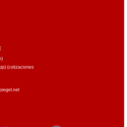
E
n)
p) (cotizaciones
piegel.net