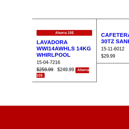
EN OFERTA
Ahorra 10$
CAFETERA
30TZ SAN
LAVADORA
WWI14AWHLS 14KG
15-11-6012
WHIRLPOOL
$
29.99
15-04-7216
AÑADIR AL 
$
259.99
$
249.99
Ahorra
RRITO
10$
AÑADIR AL CA
VISTA
RRITO
RÁPIDA