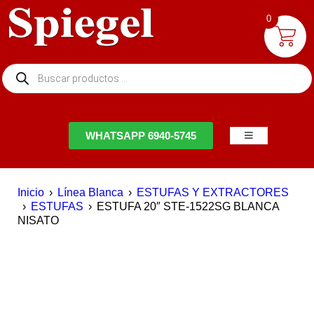
0
NTACTO
WHATSAPP 6940-5745
Inicio
›
Línea Blanca
›
ESTUFAS Y EXTRACTORES
›
ESTUFAS
›
ESTUFA 20″ STE-1522SG BLANCA
NISATO