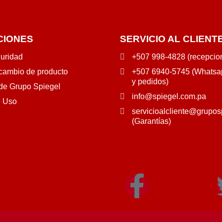
CIONES
SERVICIO AL CLIENT
guridad
+507 998-4828 (recepcio
 cambio de producto
+507 6940-5745 (Whatsap
y pedidos)
 de Grupo Spiegel
info@spiegel.com.pa
e Uso
servicioalcliente@grupos
(Garantías)