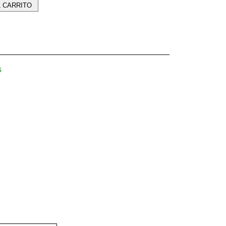
L CARRITO
s