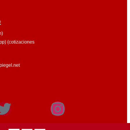
E
n)
p) (cotizaciones
piegel.net