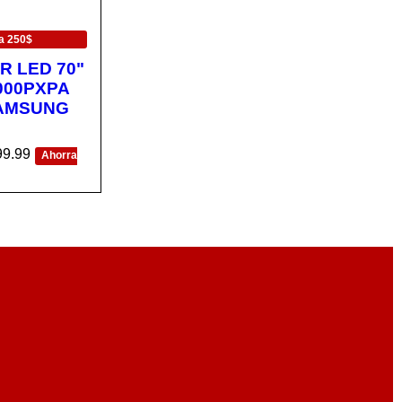
a 250$
R LED 70"
000PXPA
AMSUNG
99.99
Ahorra
CA
VISTA
RÁPIDA