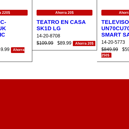
EN OFERTA
EN OFERTA
a 220$
Ahorra 20$
Ahorr
C-
TEATRO EN CASA
TELEVISO
UK
SK1D LG
UN70CU7
IC
SMART S
14-20-8708
14-20-5773
$
109.99
$
89.99
Ahorra 20$
49.99
$
849.99
$
5
Ahorra
AÑADIR AL CA
VISTA
250$
RRITO
RÁPIDA
CA
VISTA
AÑADIR AL 
RÁPIDA
RRITO