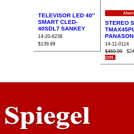
EN OFERTA
Ahorr
TELEVISOR LED 40″
SMART CLED-
STEREO S
40SDL7 SANKEY
TMAX45P
PANASON
14-20-6238
14-11-0114
$
139.99
$
469.99
$
2
AÑADIR AL CA
VISTA
220$
RRITO
RÁPIDA
AÑADIR AL 
RRITO