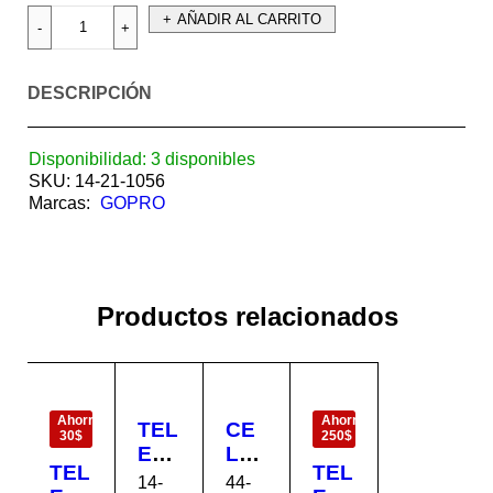
AÑADIR AL CARRITO
DESCRIPCIÓN
Disponibilidad:
3 disponibles
SKU:
14-21-1056
Marcas:
GOPRO
Productos relacionados
EN
EN
OFERTA
OFERTA
Ahorra
Ahorra
TEL
CE
30$
250$
EVI
LUL
TEL
TEL
SO
AR
14-
44-