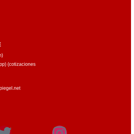
E
n)
p) (cotizaciones
piegel.net