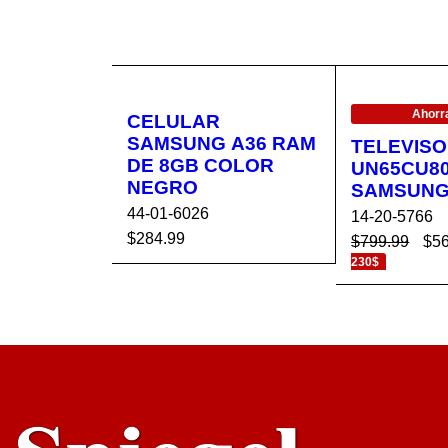
EN OFERTA
Ahorr
CELULAR
SAMSUNG A36 RAM
TELEVISO
DE 8GB COLOR
UN65CU8
NEGRO
SAMSUN
44-01-6026
14-20-5766
$
284.99
$
799.99
$
5
230$
AÑADIR AL CA
VISTA
AÑADIR AL 
RRITO
RÁPIDA
RRITO