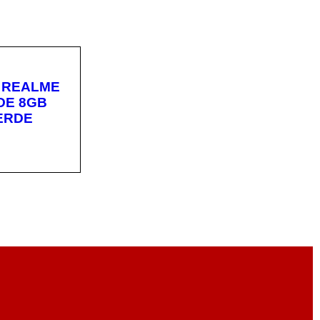
 REALME
DE 8GB
ERDE
CA
VISTA
RÁPIDA