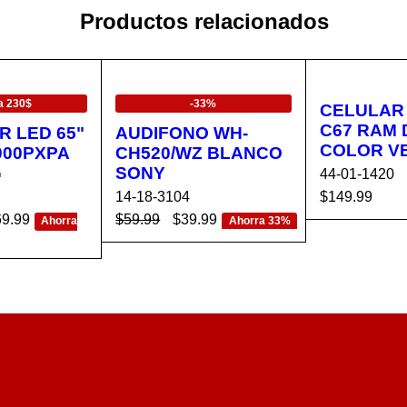
Productos relacionados
EN OFERTA
a 230$
-33%
CELULAR
C67 RAM 
R LED 65"
AUDIFONO WH-
COLOR V
000PXPA
CH520/WZ BLANCO
G
SONY
44-01-1420
14-18-3104
$
149.99
69.99
$
59.99
$
39.99
AÑADIR AL 
Ahorra
Ahorra 33%
AÑADIR AL CA
VISTA
RRITO
CA
VISTA
RRITO
RÁPIDA
RÁPIDA