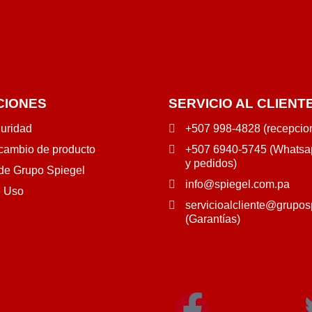
CIONES
SERVICIO AL CLIENT
guridad
+507 998-4828 (recepcio
 cambio de producto
+507 6940-5745 (Whatsap
y pedidos)
 de Grupo Spiegel
info@spiegel.com.pa
e Uso
servicioalcliente@grupos
(Garantías)