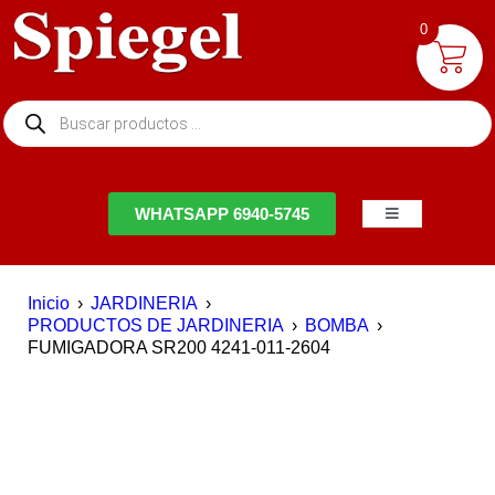
0
NTACTO
WHATSAPP 6940-5745
Inicio
›
JARDINERIA
›
PRODUCTOS DE JARDINERIA
›
BOMBA
›
FUMIGADORA SR200 4241-011-2604