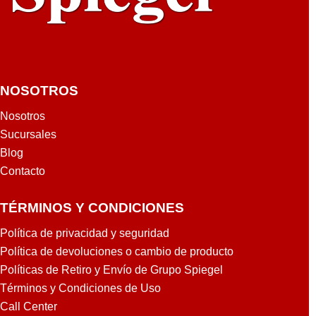
DE
EP
SH
ER
WIN
WIL
NOSOTROS
LIA
MS
Nosotros
GA
Sucursales
LO
Blog
N
Contacto
TÉRMINOS Y CONDICIONES
Política de privacidad y seguridad
Política de devoluciones o cambio de producto
Políticas de Retiro y Envío de Grupo Spiegel
Términos y Condiciones de Uso
Call Center