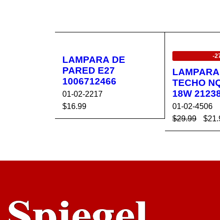
EN OFERTA
-2
LAMPARA DE
PARED E27
LAMPARA
1006712466
TECHO NQ
18W 21238
01-02-2217
01-02-4506
$
16.99
$
29.99
$
21.
AÑADIR AL CA
VISTA
AÑADIR AL 
RRITO
RÁPIDA
RRITO