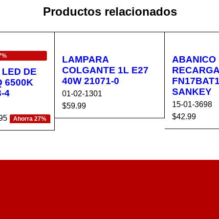
Productos relacionados
7%
LAMPARA
ABANICO
COLGANTE 1L E27
RECARGA
 LED DE
40W 21071-0
FN17BAT
 6500K
SANKEY
-4
01-02-1301
15-01-3698
$
59.99
$
42.99
95
AÑADIR AL CA
VISTA
Ahorra 27%
AÑADIR AL 
CA
VISTA
RRITO
RÁPIDA
RRITO
RÁPIDA