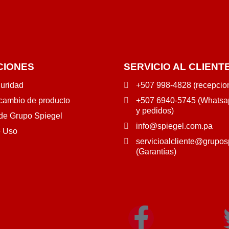
CIONES
SERVICIO AL CLIENT
guridad
+507 998-4828 (recepcio
 cambio de producto
+507 6940-5745 (Whatsap
y pedidos)
 de Grupo Spiegel
info@spiegel.com.pa
e Uso
servicioalcliente@grupos
(Garantías)