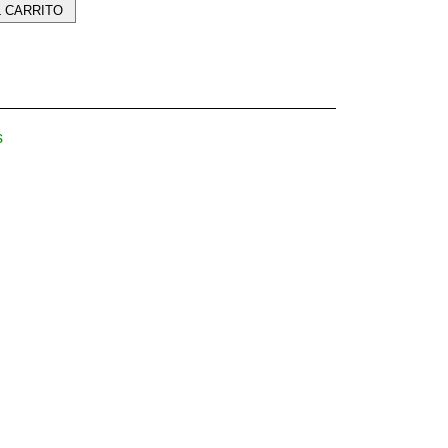
L CARRITO
s