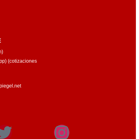
E
n)
p) (cotizaciones
piegel.net