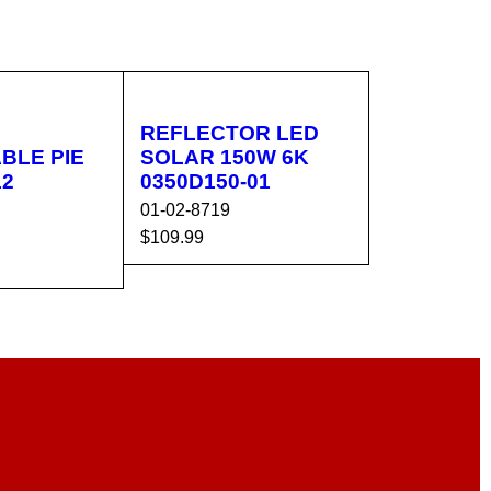
REFLECTOR LED
BLE PIE
SOLAR 150W 6K
12
0350D150-01
01-02-8719
$
109.99
AÑADIR AL CA
VISTA
CA
VISTA
RRITO
RÁPIDA
RÁPIDA