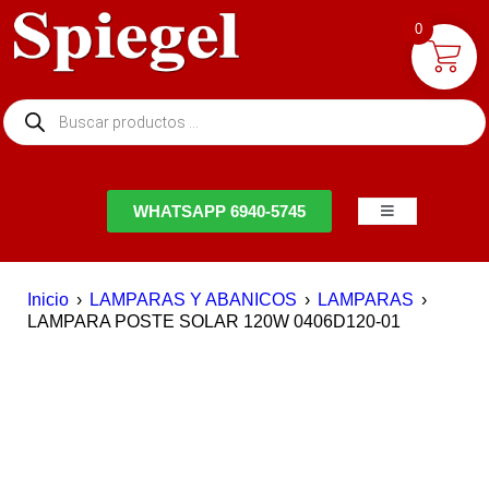
0
NTACTO
WHATSAPP 6940-5745
Inicio
›
LAMPARAS Y ABANICOS
›
LAMPARAS
›
LAMPARA POSTE SOLAR 120W 0406D120-01
EN OFERTA