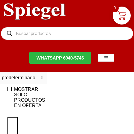
0
NTACTO
WHATSAPP 6940-5745
 predeterminado
MOSTRAR
SOLO
PRODUCTOS
EN OFERTA