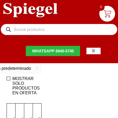
0
NTACTO
WHATSAPP 6940-5745
 predeterminado
MOSTRAR
SOLO
PRODUCTOS
EN OFERTA