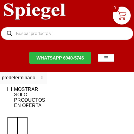
0
NTACTO
WHATSAPP 6940-5745
 predeterminado
MOSTRAR
SOLO
PRODUCTOS
EN OFERTA