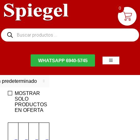
0
NTACTO
WHATSAPP 6940-5745
 predeterminado
MOSTRAR
SOLO
PRODUCTOS
EN OFERTA