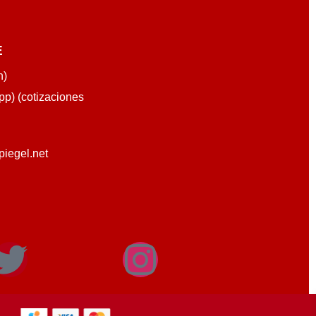
E
n)
p) (cotizaciones
piegel.net