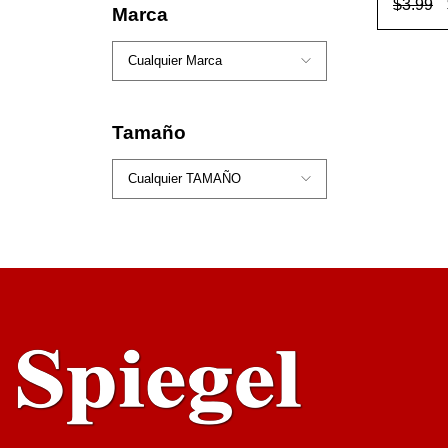
$
3.99
Marca
AÑADI
ARR
Tamaño