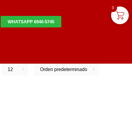
0
WHATSAPP 6940-5745
12
Orden predeterminado