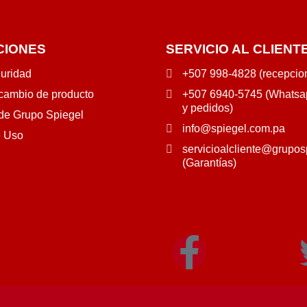
CIONES
SERVICIO AL CLIENT
guridad
+507 998-4828 (recepcio
 cambio de producto
+507 6940-5745 (Whatsap
y pedidos)
 de Grupo Spiegel
info@spiegel.com.pa
e Uso
servicioalcliente@grupos
(Garantías)