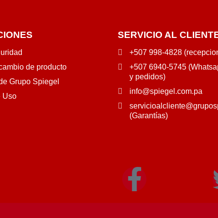
CIONES
SERVICIO AL CLIENT
guridad
+507 998-4828 (recepcio
 cambio de producto
+507 6940-5745 (Whatsap
y pedidos)
 de Grupo Spiegel
info@spiegel.com.pa
e Uso
servicioalcliente@grupos
(Garantías)