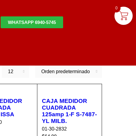
0
WHATSAPP 6940-5745
12
Orden predeterminado
EDIDOR
CAJA MEDIDOR
ADA
CUADRADA
100amp ISSA
125amp 1-F S-7487-
YL MILB.
0
01-30-2832