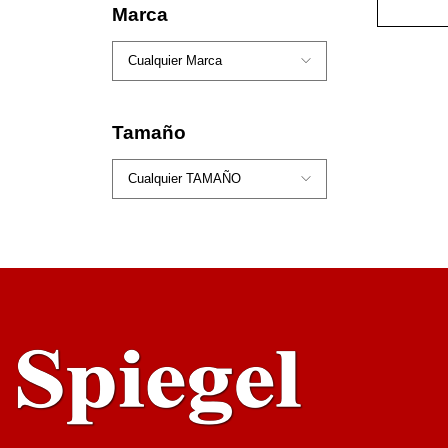
AÑADI
Marca
ARR
Tamaño