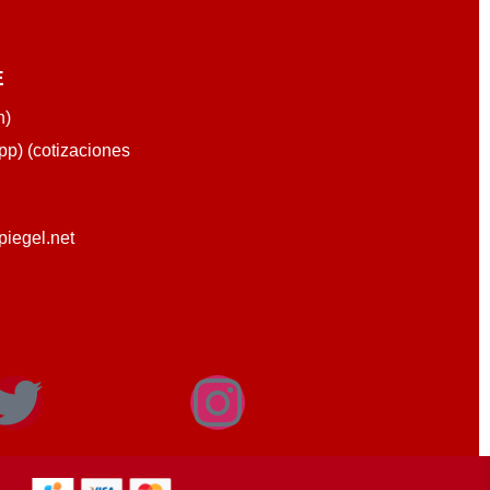
E
n)
p) (cotizaciones
piegel.net