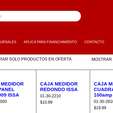
URSALES
APLICA PARA FINANCIAMIENTO
CONTACTO
RAR SOLO PRODUCTOS EN OFERTA
MOSTRAR
 MEDIDOR
CAJA MEDIDOR
CAJA M
PANEL
REDONDO ISSA
CUADR
MEDI009 ISSA
01-30-2210
2000
01-30-281
$
10.99
$
19.99
AÑADIR AL C
VISTA