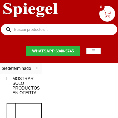
0
NTACTO
WHATSAPP 6940-5745
 predeterminado
MOSTRAR
SOLO
PRODUCTOS
EN OFERTA
DESTACADO
DESTACADO
DESTACADO