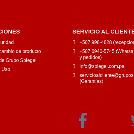
CIONES
SERVICIO AL CLIENT
guridad
+507 998-4828 (recepcio
 cambio de producto
+507 6940-5745 (Whatsap
y pedidos)
 de Grupo Spiegel
info@spiegel.com.pa
e Uso
servicioalcliente@grupos
(Garantías)