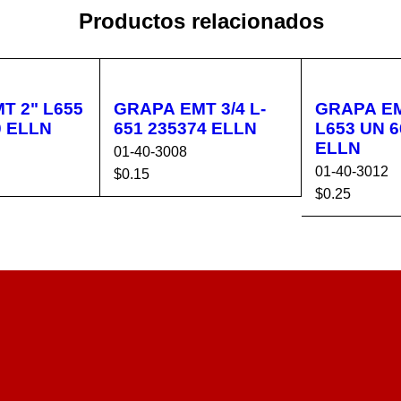
Productos relacionados
L655
GRAPA EMT 3/4 L-
GRAPA EM
0 ELLN
651 235374 ELLN
L653 UN 6
ELLN
01-40-3008
01-40-3012
$
0.15
$
0.25
CA
VISTA
AÑADIR AL CA
VISTA
AÑADIR AL 
RÁPIDA
RRITO
RÁPIDA
RRITO