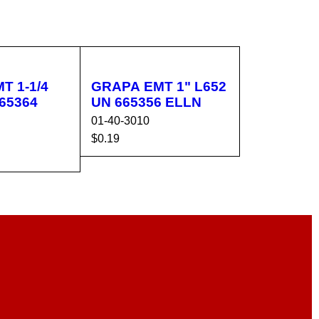
T 1-1/4
GRAPA EMT 1" L652
65364
UN 665356 ELLN
01-40-3010
$
0.19
AÑADIR AL CA
VISTA
CA
VISTA
RRITO
RÁPIDA
RÁPIDA