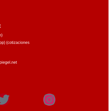
E
n)
p) (cotizaciones
piegel.net