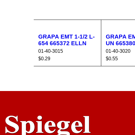
GRAPA EMT 1-1/2 L-
GRAPA EMT 2" 
654 665372 ELLN
UN 66538
01-40-3015
01-40-3020
$
0.29
$
0.55
AÑADIR AL CA
VISTA
AÑADIR AL 
RRITO
RÁPIDA
RRITO