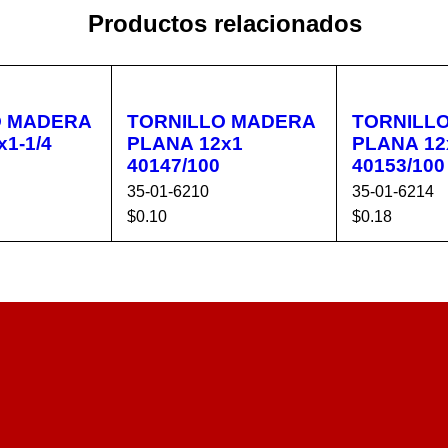
Productos relacionados
RA
TORNILLO MADERA
TORNILL
1-1/4
PLANA 12x1
PLANA 12x
40147/100
40153/100
35-01-6210
35-01-6214
$
0.10
$
0.18
CA
VISTA
AÑADIR AL CA
VISTA
AÑADIR AL 
RÁPIDA
RRITO
RÁPIDA
RRITO