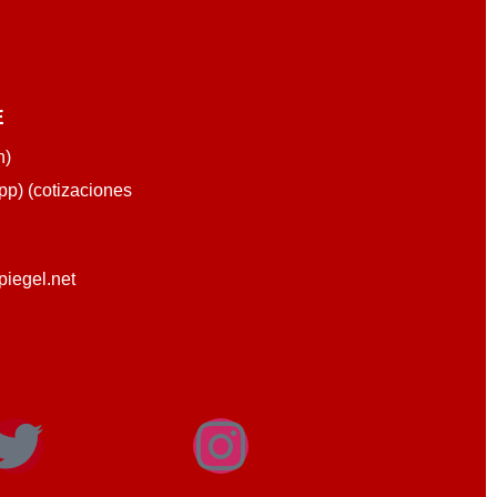
E
n)
p) (cotizaciones
piegel.net