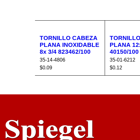
TORNILLO CABEZA
TORNILLO MADE
PLANA INOXIDABLE
PLANA 12x
8x 3/4 823462/100
40150/100
35-14-4806
35-01-6212
$
0.09
$
0.12
AÑADIR AL CA
VISTA
AÑADIR AL 
RRITO
RÁPIDA
RRITO