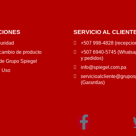
CIONES
SERVICIO AL CLIENT
guridad
+507 998-4828 (recepcio
 cambio de producto
+507 6940-5745 (Whatsap
y pedidos)
 de Grupo Spiegel
info@spiegel.com.pa
e Uso
servicioalcliente@grupos
(Garantías)