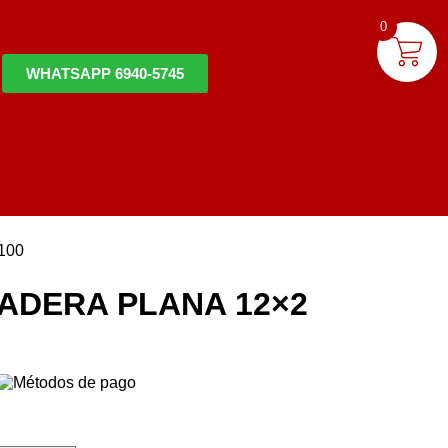
0
WHATSAPP 6940-5745
100
ADERA PLANA 12×2