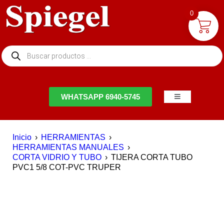
0
NTACTO
WHATSAPP 6940-5745
Inicio
›
HERRAMIENTAS
›
HERRAMIENTAS MANUALES
›
CORTA VIDRIO Y TUBO
›
TIJERA CORTA TUBO
PVC1 5/8 COT-PVC TRUPER