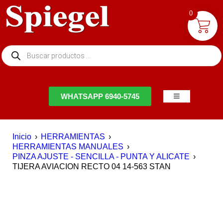
0
NTACTO
WHATSAPP 6940-5745
Inicio
›
HERRAMIENTAS
›
HERRAMIENTAS MANUALES
›
PINZA AJUSTE - SENCILLA - PUNTA Y ALICATE
›
TIJERA AVIACION RECTO 04 14-563 STAN
EN OFERTA
DESTACADO