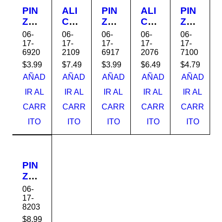
PIN
ALI
PIN
ALI
PIN
ZA
CA
ZA
CA
ZA
PR
TE
PR
TE
PR
06-
06-
06-
06-
06-
ESI
9-
ESI
8"
ESI
17-
17-
17-
17-
17-
6920
2109
6917
2076
7100
ON
1/2"
ON
226
ON
10"
42-
7"
06
10"
$
3.99
$
7.49
$
3.99
$
6.49
$
4.79
H42
109
H42
PR
227
AÑAD
AÑAD
AÑAD
AÑAD
AÑAD
110
B.V
107
ET
00
IR AL
IR AL
IR AL
IR AL
IR AL
B.V
AL
B.V
UL
PR
CARR
CARR
CARR
CARR
CARR
AL
UE
AL
ET
UE
UE
UL
ITO
ITO
ITO
ITO
ITO
PIN
ZA
HO
06-
JAL
17-
8203
ATE
RO
$
8.99