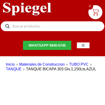
0
NTACTO
WHATSAPP 6940-5745
Inicio
›
Materiales de Construccion
›
TUBO PVC
›
TANQUE
›
TANQUE BICAPA 303 Gls.1,150Lts.AZUL