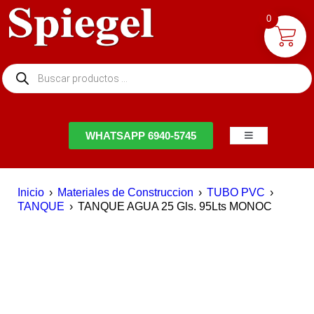
0
NTACTO
WHATSAPP 6940-5745
Inicio
›
Materiales de Construccion
›
TUBO PVC
›
TANQUE
›
TANQUE AGUA 25 Gls. 95Lts MONOC
DESTACADO