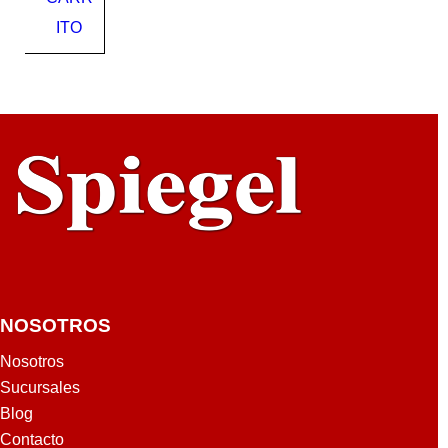
642
551
ITO
231
517
NOSOTROS
Nosotros
Sucursales
Blog
Contacto