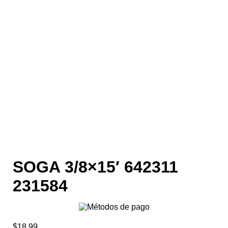
SOGA 3/8×15′ 642311
231584
$
18.99