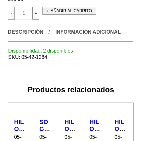
AÑADIR AL CARRITO
DESCRIPCIÓN
INFORMACIÓN ADICIONAL
Disponibilidad:
2 disponibles
SKU:
05-42-1284
Productos relacionados
HIL
SO
HIL
HIL
HIL
O
GA
O
O
O
CO
7/32
CO
CO
CO
05-
05-
05-
05-
05-