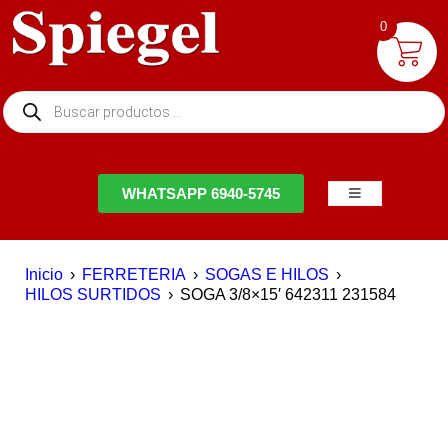
0
NTACTO
WHATSAPP 6940-5745
Inicio
›
FERRETERIA
›
SOGAS E HILOS
›
HILOS SURTIDOS
›
SOGA 3/8×15′ 642311 231584