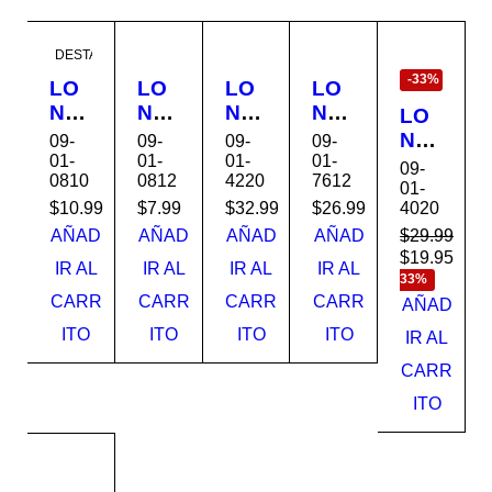
EN
DESTACADO
OFERTA
-33%
LO
LO
LO
LO
NA
NA
NA
NA
LO
8x1
8X1
12X
10X
NA
09-
09-
09-
09-
0
0
20'
12
01-
01-
01-
01-
10X
09-
0810
0812
4220
7612
KT-
KT-
KT-
SIL
20'
01-
MT
LT0
MT
VR/
4020
$
10.99
$
7.99
$
32.99
$
26.99
VE
081
810
122
NG
RD
$
29.99
AÑAD
AÑAD
AÑAD
AÑAD
0B
B
0G
RO
$
19.95
E
Aho
IR AL
IR AL
IR AL
IR AL
AZ
232
B
KT-
33%
CH
CARR
CARR
CARR
CARR
UL
392
797
HT1
AÑAD
OC
797
827
012
OL
ITO
ITO
ITO
ITO
IR AL
884
SB
ATE
CARR
797
KT-
785
MT
ITO
102
0G
B