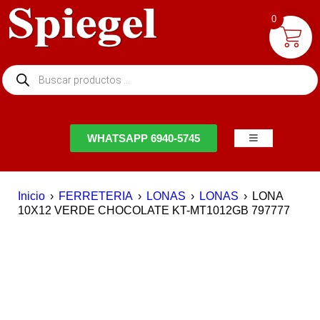
0
NTACTO
WHATSAPP 6940-5745
Inicio
›
FERRETERIA
›
LONAS
›
LONAS
›
LONA
10X12 VERDE CHOCOLATE KT-MT1012GB 797777