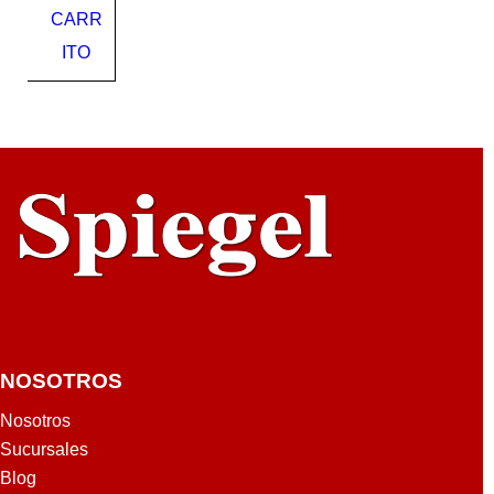
CARR
260'
642
ITO
341
231
521
NOSOTROS
Nosotros
Sucursales
Blog