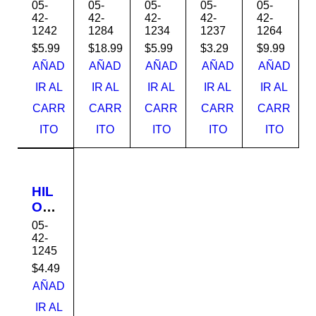
CO
3/8x
CO
CO
7/32
05-
05-
05-
05-
05-
NT
15'
NT
NS
x50'
42-
42-
42-
42-
42-
1242
1284
1234
1237
1264
RU
642
RU
TR
644
CCI
311
CCI
UC
001
$
5.99
$
18.99
$
5.99
$
3.29
$
9.99
ÓN
231
ÓN
CIÓ
231
AÑAD
AÑAD
AÑAD
AÑAD
AÑAD
18X
584
18X
N
492
IR AL
IR AL
IR AL
IR AL
IR AL
525'
525'
24X
CARR
CARR
CARR
CARR
CARR
642
642
185'
551
561
642
ITO
ITO
ITO
ITO
ITO
231
231
581
517
830
231
535
HIL
O
CO
05-
NS
42-
1245
TR
UC
$
4.49
CIÓ
AÑAD
N
IR AL
18X