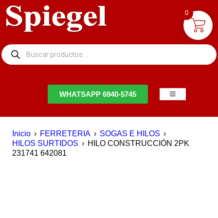
0
NTACTO
WHATSAPP 6940-5745
Inicio
›
FERRETERIA
›
SOGAS E HILOS
›
HILOS SURTIDOS
›
HILO CONSTRUCCIÓN 2PK
231741 642081