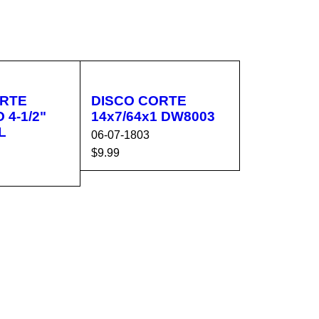
ORTE
DISCO CORTE
 4-1/2"
14x7/64x1 DW8003
L
06-07-1803
$
9.99
AÑADIR AL CA
VISTA
CA
VISTA
RRITO
RÁPIDA
RÁPIDA