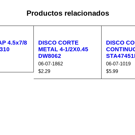
Productos relacionados
P 4.5x7/8
DISCO CORTE
DISCO C
W8310
METAL 4-1/2X0.45
CONTINUO
DW8062
STA47451
06-07-1862
06-07-1019
$
2.29
$
5.99
CA
VISTA
AÑADIR AL CA
VISTA
AÑADIR AL 
RÁPIDA
RRITO
RÁPIDA
RRITO