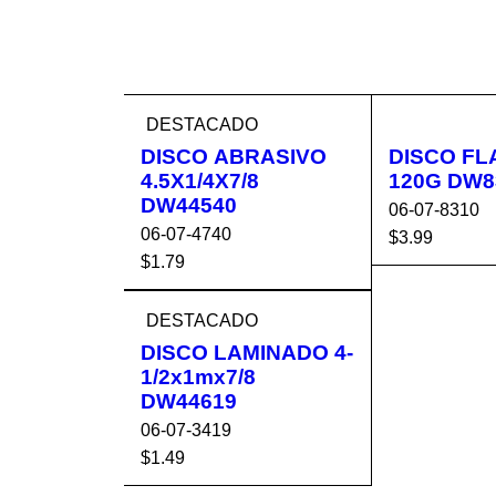
DESTACADO
DISCO ABRASIVO
DISCO FLA
4.5X1/4X7/8
120G D
DW44540
06-07-8310
06-07-4740
$
3.99
$
1.79
AÑADIR AL 
AÑADIR AL CA
VISTA
RRITO
DESTACADO
RRITO
RÁPIDA
DISCO LAMINADO 4-
1/2x1mx7/8
DW44619
06-07-3419
$
1.49
AÑADIR AL CA
VISTA