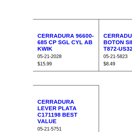
CERRADURA 96600-
CERRADU
685 CP SGL CYL AB
BOTON SIN LLAVE
KWIK
T872-US3
05-21-2028
05-21-5823
$
15.99
$
8.49
AÑADIR AL CA
VISTA
AÑADIR AL 
RRITO
RÁPIDA
RRITO
CERRADURA
LEVER PLATA
C171198 BEST
VALUE
05-21-5751