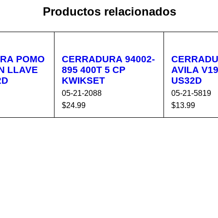
Productos relacionados
RA POMO
CERRADURA 94002-
CERRADU
895 400T 5 CP
AVILA V1900-AV-
2D
KWIKSET
US32D
05-21-2088
05-21-5819
$
24.99
$
13.99
CA
VISTA
AÑADIR AL CA
VISTA
AÑADIR AL 
RÁPIDA
RRITO
RÁPIDA
RRITO