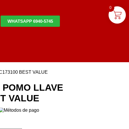
0
WHATSAPP 6940-5745
173100 BEST VALUE
 POMO LLAVE
ST VALUE