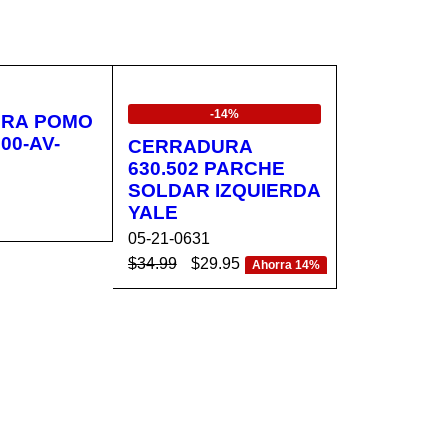
EN OFERTA
-14%
RA POMO
CERRADURA
630.502 PARCHE
SOLDAR IZQUIERDA
YALE
05-21-0631
CA
VISTA
$
34.99
$
29.95
Ahorra 14%
RÁPIDA
AÑADIR AL CA
VISTA
RRITO
RÁPIDA