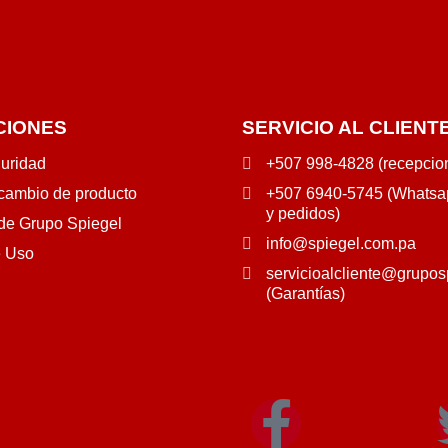
CIONES
SERVICIO AL CLIENT
guridad
+507 998-4828 (recepcio
 cambio de producto
+507 6940-5745 (Whatsap
y pedidos)
 de Grupo Spiegel
info@spiegel.com.pa
e Uso
servicioalcliente@grupos
(Garantías)