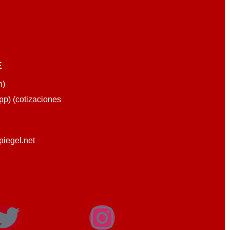
E
n)
p) (cotizaciones
piegel.net