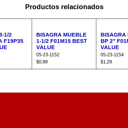
Productos relacionados
-1/2
BISAGRA MUEBLE
BISAGRA
 F19P35
1-1/2 F01M15 BEST
BP 2" F01M20 BEST
LUE
VALUE
VALUE
05-23-1152
05-23-1154
$
0.99
$
1.29
CA
VISTA
AÑADIR AL CA
VISTA
AÑADIR AL 
RÁPIDA
RRITO
RÁPIDA
RRITO