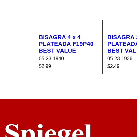
BISAGRA 4 x 4
BISAGRA 3
PLATEADA F19P40
PLATEADA
BEST VALUE
BEST VA
05-23-1940
05-23-1936
$
2.99
$
2.49
AÑADIR AL CA
VISTA
AÑADIR AL 
RRITO
RÁPIDA
RRITO