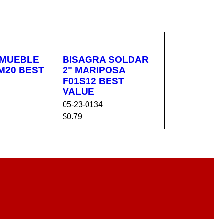
 MUEBLE
BISAGRA SOLDAR
2" MARIPOSA
F01S12 BEST
VALUE
05-23-0134
$
0.79
CA
VISTA
AÑADIR AL CA
VISTA
RÁPIDA
RRITO
RÁPIDA